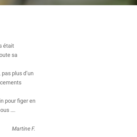
 était
toute sa
 pas plus d’un
lacements
n pour figer en
nous ….
Martine F.