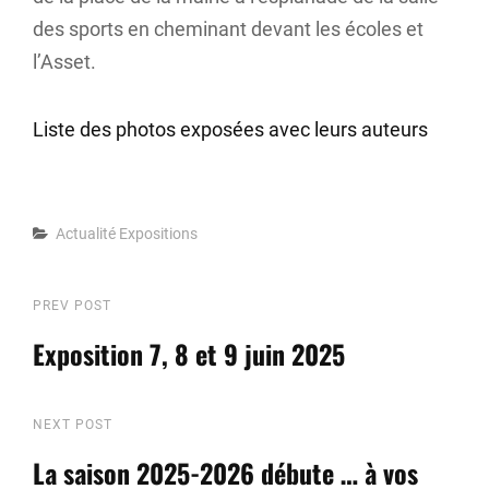
des sports en cheminant devant les écoles et
l’Asset.
Liste des photos exposées avec leurs auteurs
Categories
Actualité
Expositions
Navigation
Previous
PREV POST
Post
Exposition 7, 8 et 9 juin 2025
de
l’article
Next
NEXT POST
Post
La saison 2025-2026 débute … à vos