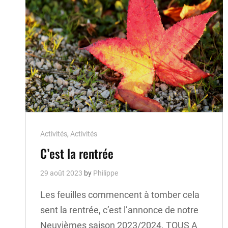
Cat
Activités
,
Activités
Links
C’est la rentrée
29 août 2023
by
Philippe
Les feuilles commencent à tomber cela
sent la rentrée, c’est l’annonce de notre
Neuvièmes saison 2023/2024. TOUS A