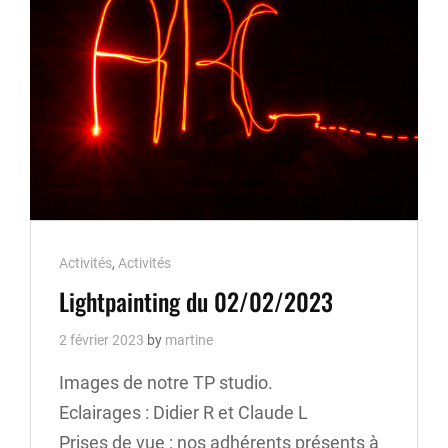
Cat
Activités
,
Activités
Links
Lightpainting du 02/02/2023
2 février 2023
by
martine
Images de notre TP studio.
Eclairages : Didier R et Claude L
Prises de vue : nos adhérents présents à