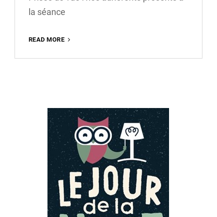
la séance
READ MORE
LIGHTPAINTING
DU
02/02/2023