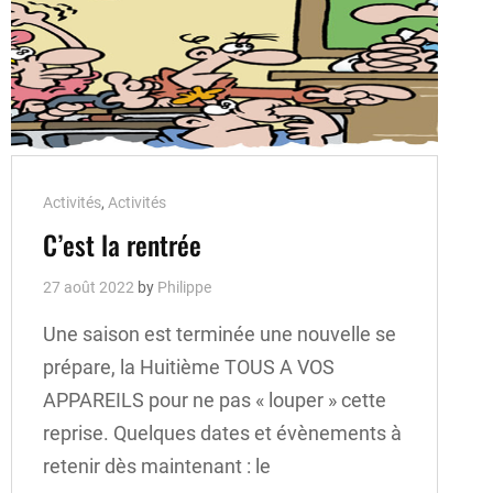
Cat
Activités
,
Activités
Links
C’est la rentrée
27 août 2022
by
Philippe
Une saison est terminée une nouvelle se
prépare, la Huitième TOUS A VOS
APPAREILS pour ne pas « louper » cette
reprise. Quelques dates et évènements à
retenir dès maintenant : le