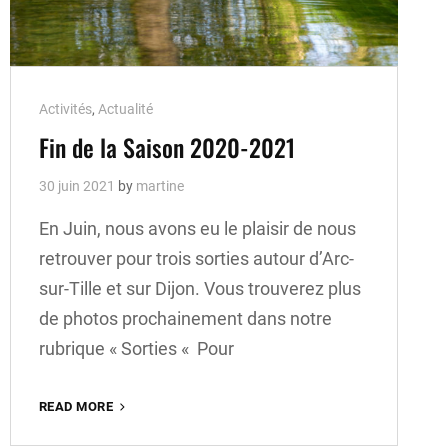
Cat
Activités
,
Actualité
Links
Fin de la Saison 2020-2021
30 juin 2021
by
martine
En Juin, nous avons eu le plaisir de nous
retrouver pour trois sorties autour d’Arc-
sur-Tille et sur Dijon. Vous trouverez plus
de photos prochainement dans notre
rubrique « Sorties « Pour
READ MORE
FIN
DE