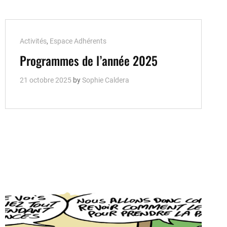
Cat
Activités
,
Espace Adhérents
Links
Programmes de l’année 2025
21 octobre 2025
by
Sophie Caldera