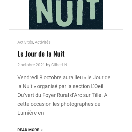
Cat
Activités
,
Activités
Links
Le Jour de la Nuit
2 octobre 2021
by
Gilbert N
Vendredi 8 octobre aura lieu « le Jour de
la Nuit » organisé par la section L’Oeil
Ou’vert du Foyer Rural d’Arc sur Tille. A
cette occasion les photographes de
Lumière en
READ MORE
LE