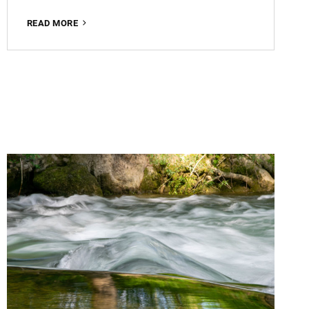
READ MORE
C’EST
LA
RENTRÉE